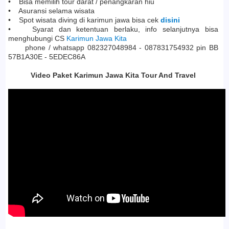
• Bisa memilih tour darat / penangkaran hiu
• Asuransi selama wisata
• Spot wisata diving di karimun jawa bisa cek
disini
• Syarat dan ketentuan berlaku, info selanjutnya bisa
menghubungi CS
Karimun Jawa Kita
phone / whatsapp 082327048984 - 087831754932 pin BB
57B1A30E - 5EDEC86A
Video Paket Karimun Jawa Kita Tour And Travel