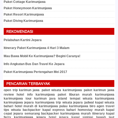
Paket Cottage Karimunjawa
Paket Honeymoon Karimunjawa
Paket Resort Karimunjawa
Paket Diving Karimunjawa
REKOMENDASI
Pelabuhan Kartini Jepara
Itinerary Paket Karimunjawa 4 Hari 3 Malam
Mau Bawa Mobil Ke Karimunjawa? Begini Caranya!
Info Angkutan Bus Dan Travel Ke Jepara
Paket Karimunjawa Pertengahan Mei 2017
PENCARIAN TERBANYAK
open trip karimun jawa
paket wisata karimunjawa
paket karimun jawa
review hotel
info karimunjawa
paket liburan murah
karimunjawa
karimunjawa tour
karimun java island
tempat wisata karimunjawa
karimunjawa jepara
karimunjawa trip
wisata jepara
jadwal kapal
wisata
bahari
hotel murah di karimunjawa
pulau karimunjawa
biro agen travel
tips wisata
backpacker
kapal express bahari
homestay murah
kapal
cepat jepara semarang
backpacker karimunjawa murah
itinerary
kapal
ferry karimunjawa jepara
hotel jepara
kapal siginjai
bawah laut