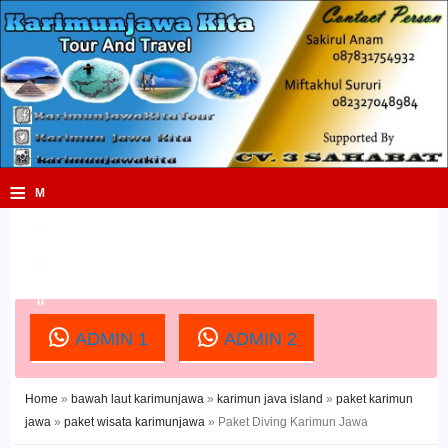
≡
M
e
n
u
ADMIN 1
ADMIN 2
Home
»
bawah laut karimunjawa
»
karimun java island
»
paket karimun
jawa
»
paket wisata karimunjawa
»
Paket Diving Karimun Jawa