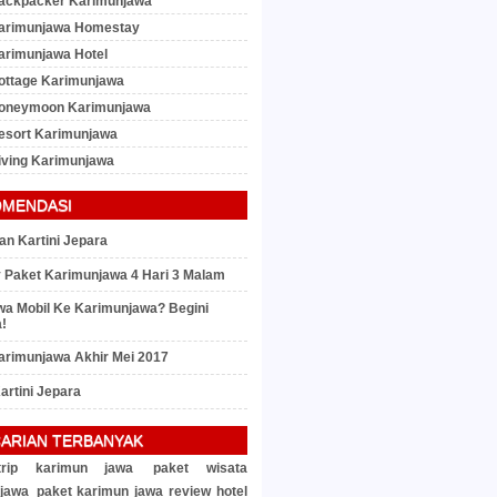
ackpacker Karimunjawa
arimunjawa Homestay
arimunjawa Hotel
ottage Karimunjawa
Honeymoon Karimunjawa
esort Karimunjawa
iving Karimunjawa
OMENDASI
an Kartini Jepara
ry Paket Karimunjawa 4 Hari 3 Malam
a Mobil Ke Karimunjawa? Begini
!
arimunjawa Akhir Mei 2017
artini Jepara
ARIAN TERBANYAK
rip karimun jawa
paket wisata
jawa
paket karimun jawa
review hotel