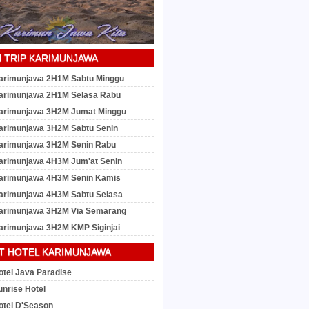
 TRIP KARIMUNJAWA
arimunjawa 2H1M Sabtu Minggu
arimunjawa 2H1M Selasa Rabu
arimunjawa 3H2M Jumat Minggu
arimunjawa 3H2M Sabtu Senin
arimunjawa 3H2M Senin Rabu
arimunjawa 4H3M Jum'at Senin
arimunjawa 4H3M Senin Kamis
arimunjawa 4H3M Sabtu Selasa
arimunjawa 3H2M Via Semarang
arimunjawa 3H2M KMP Siginjai
T HOTEL KARIMUNJAWA
otel Java Paradise
unrise Hotel
otel D'Season