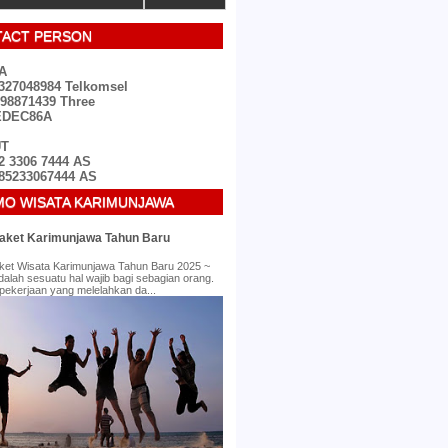
ACT PERSON
TA
327048984 Telkomsel
98871439 Three
EDEC86A
UT
2 3306 7444 AS
85233067444 AS
O WISATA KARIMUNJAWA
aket Karimunjawa Tahun Baru
ket Wisata Karimunjawa Tahun Baru 2025 ~
dalah sesuatu hal wajib bagi sebagian orang.
pekerjaan yang melelahkan da...