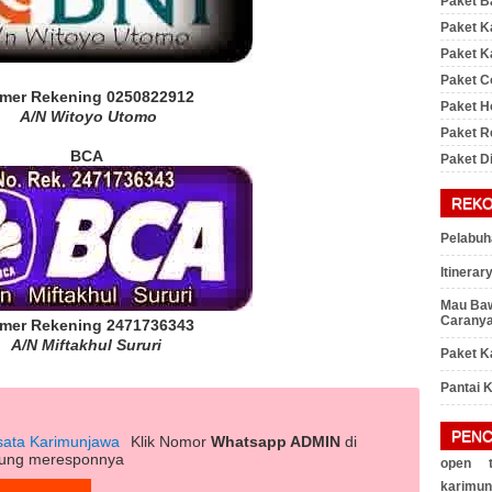
Paket B
Paket K
Paket K
Paket C
mer Rekening 0250822912
Paket 
A/N Witoyo Utomo
Paket R
BCA
Paket D
REK
Pelabuh
Itinera
Mau Baw
Caranya
mer Rekening 2471736343
A/N Miftakhul Sururi
Paket K
Pantai K
PENC
sata Karimunjawa
Klik Nomor
Whatsapp ADMIN
di
gsung meresponnya
open t
karimun