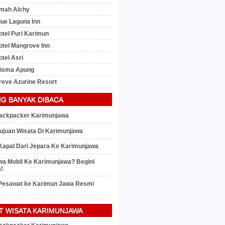
mah Alchy
lue Laguna Inn
otel Puri Karimun
otel Mangrove Inn
tel Asri
Wisma Apung
reve Azurine Resort
NG BANYAK DIBACA
ackpacker Karimunjawa
ujuan Wisata Di Karimunjawa
Kapal Dari Jepara Ke Karimunjawa
a Mobil Ke Karimunjawa? Begini
!
Pesawat ke Karimun Jawa Resmi
T WISATA KARIMUNJAWA