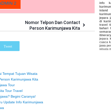
DMIN 2
info k
karimun
island
karimun
jepara
di kari
Nomor Telpon Dan Contact
travel
t
Person Karimunjawa Kita
bahari
semara
itinerar
jepara
cuaca k
jawa
pe
Tweet
wisata 
ai Tempat Tujuan Wisata
Person Karimunjawa Kita
jawa Tour
ta Tour Travel
jawa? Begini Caranya!
ru Update Info Karimunjawa
awa