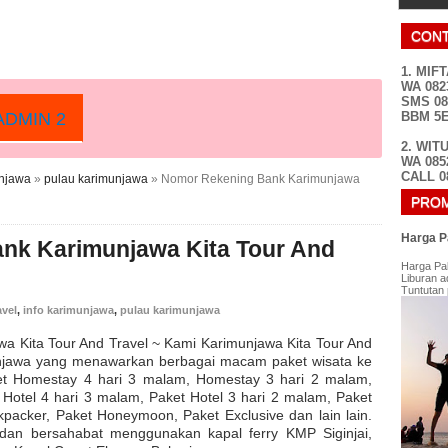
CONT
1. MIF
WA 082
SMS 08
BBM 5
DMIN 2
2. WIT
WA 085
CALL 0
unjawa
»
pulau karimunjawa
»
Nomor Rekening Bank Karimunjawa
PROM
Harga P
nk Karimunjawa Kita Tour And
Harga Pa
Liburan a
Tuntutan 
avel
,
info karimunjawa
,
pulau karimunjawa
 Kita Tour And Travel ~ Kami Karimunjawa Kita Tour And
munjawa yang menawarkan berbagai macam paket wisata ke
ket Homestay 4 hari 3 malam, Homestay 3 hari 2 malam,
Hotel 4 hari 3 malam, Paket Hotel 3 hari 2 malam, Paket
kpacker, Paket Honeymoon, Paket Exclusive dan lain lain.
dan bersahabat menggunakan kapal ferry KMP Siginjai,