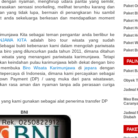
dengan nyaman, menghirup udara pantai yang semilir,
Paket O
erasakan sensasi snorkeling, melihat terumbu karang dan
dan yang tidak lupa, bermain di penangkaran hiu sambil
Paket B
uat anda sekeluarga berkesan dan mendapatkan moment
Paket H
Paket H
imunjawa Kita sebagai teman pengantar anda berlibur ke
Paket Ho
NJAWA KITA
adalah biro tour wisata yang sudah
Paket 
Sebagai bukti kebenaran kami dalam mengolah pariwisata
Paket B
a biro yang diluncurkan pada tahun 2011, dimana ditahun
o wisata yang menangani pariwisata karimunjawa. Tetapi
PALI
an keindahan pulau karimunjawa lebih dekat dengan biro
mi membuka
Biro Wisata Karimunjawa
di
jepara
dengan
Paket B
tepercaya di Indonesia, dimana kami percayakan sebagai
own Payment (DP) / uang muka dari para wisatawan,
Obyek T
tkan rasa aman dan nyaman tanpa ada perasaan curiga
Jadwal 
Mau Baw
yang kami gunakan sebagai alat penerima transfer DP
Caranya
BNI
Jadwal 
Diubah
PAKE