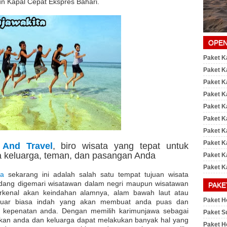
n Kapal Cepat Ekspres Bahari.
OPEN
Paket K
Paket K
Paket K
Paket K
Paket K
Paket K
Paket K
Paket K
 And Travel
, biro wisata yang tepat untuk
 keluarga, teman, dan pasangan Anda
Paket K
Paket K
wa
sekarang ini adalah salah satu tempat tujuan wisata
edang digemari wisatawan dalam negri maupun wisatawan
PAKE
rkenal akan keindahan alamnya, alam bawah laut atau
Paket H
luar biasa indah yang akan membuat anda puas dan
n kepenatan anda. Dengan memilih karimunjawa sebagai
Paket S
pkan anda dan keluarga dapat melakukan banyak hal yang
Paket H