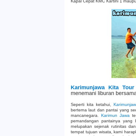
Kapal Cepat KMC Kartini 1 maupu
Karimunjawa Kita Tour
menemani liburan bersama
Seperti kita ketahui,
Karimunja
bertema laut dan pantai yang s
mancanegara.
Karimun Jawa
te
pemandangan pantainya yang 
melupakan sejenak rutinitas da
tempat tujuan wisata, kami hara