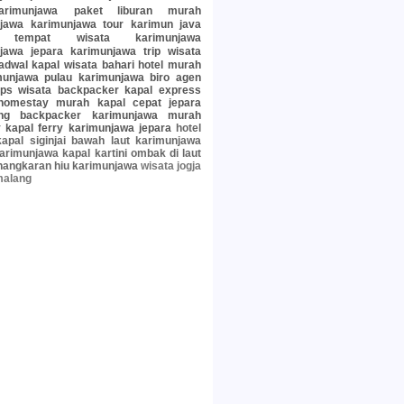
arimunjawa
paket liburan murah
jawa
karimunjawa tour
karimun java
tempat wisata karimunjawa
jawa jepara
karimunjawa trip
wisata
jadwal kapal
wisata bahari
hotel murah
munjawa
pulau karimunjawa
biro agen
ips wisata
backpacker
kapal express
homestay murah
kapal cepat jepara
ng
backpacker karimunjawa murah
y
kapal ferry karimunjawa jepara
hotel
kapal siginjai
bawah laut karimunjawa
arimunjawa
kapal kartini
ombak di laut
nangkaran hiu karimunjawa
wisata jogja
malang