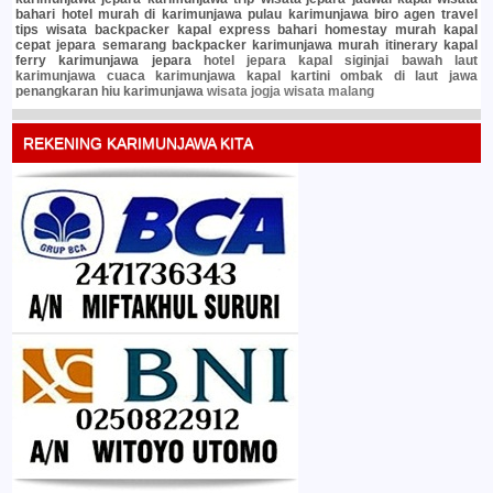
bahari
hotel murah di karimunjawa
pulau karimunjawa
biro agen travel
tips wisata
backpacker
kapal express bahari
homestay murah
kapal
cepat jepara semarang
backpacker karimunjawa murah
itinerary
kapal
ferry karimunjawa jepara
hotel jepara
kapal siginjai
bawah laut
karimunjawa
cuaca karimunjawa
kapal kartini
ombak di laut jawa
penangkaran hiu karimunjawa
wisata jogja
wisata malang
REKENING KARIMUNJAWA KITA