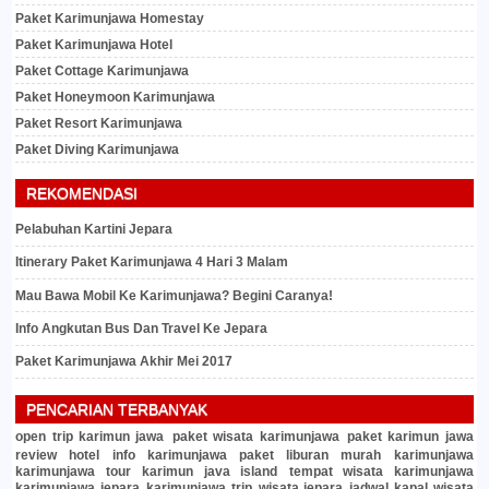
Paket Karimunjawa Homestay
Paket Karimunjawa Hotel
Paket Cottage Karimunjawa
Paket Honeymoon Karimunjawa
Paket Resort Karimunjawa
Paket Diving Karimunjawa
REKOMENDASI
Pelabuhan Kartini Jepara
Itinerary Paket Karimunjawa 4 Hari 3 Malam
Mau Bawa Mobil Ke Karimunjawa? Begini Caranya!
Info Angkutan Bus Dan Travel Ke Jepara
Paket Karimunjawa Akhir Mei 2017
PENCARIAN TERBANYAK
open trip karimun jawa
paket wisata karimunjawa
paket karimun jawa
review hotel
info karimunjawa
paket liburan murah
karimunjawa
karimunjawa tour
karimun java island
tempat wisata karimunjawa
karimunjawa jepara
karimunjawa trip
wisata jepara
jadwal kapal
wisata