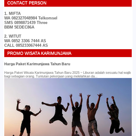
CONTACT PERSON
1. MIFTA
WA 082327048984 Telkomsel
SMS 0898871439 Three
BBM 5EDEC86A
2. WITUT
WA 0852 3306 7444 AS
CALL 085233067444 AS
PROMO WISATA KARIMUNJAWA
Harga Paket Karimunjawa Tahun Baru
Harga Paket Wisata Karimunjawa Tahun Baru 2025 ~ Liburan adalah sesuatu hal wajib
bagi sebagian orang. Tuntutan pekerjaan yang melelahkan da...