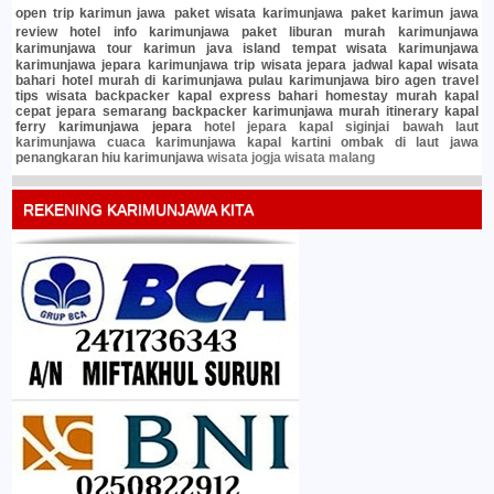
open trip karimun jawa
paket wisata karimunjawa
paket karimun jawa
review hotel
info karimunjawa
paket liburan murah
karimunjawa
karimunjawa tour
karimun java island
tempat wisata karimunjawa
karimunjawa jepara
karimunjawa trip
wisata jepara
jadwal kapal
wisata
bahari
hotel murah di karimunjawa
pulau karimunjawa
biro agen travel
tips wisata
backpacker
kapal express bahari
homestay murah
kapal
cepat jepara semarang
backpacker karimunjawa murah
itinerary
kapal
ferry karimunjawa jepara
hotel jepara
kapal siginjai
bawah laut
karimunjawa
cuaca karimunjawa
kapal kartini
ombak di laut jawa
penangkaran hiu karimunjawa
wisata jogja
wisata malang
REKENING KARIMUNJAWA KITA