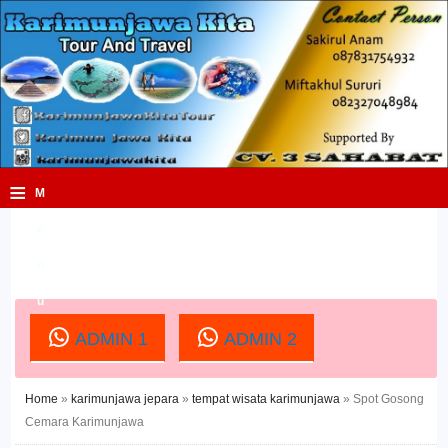
≡
M
e
n
u
ADMIN 1
ADMIN 2
Home
»
karimunjawa jepara
»
tempat wisata karimunjawa
»
Spot Gosong
Cemara Karimunjawa