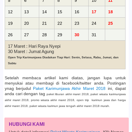
5
6
7
8
9
10
11
12
13
14
15
16
17
18
19
20
21
22
23
24
25
26
27
28
29
30
31
17 Maret
:
Hari Raya Nyepi
30 Maret
:
Jumat Agung
Open Trip Karimunjawa Diadakan Tiap Hari: Senin, Selasa, Rabu, Jumat, dan
Sabtu
Setelah membaca artikel kami diatas, jangan lupa untuk
menyukai atau membagi di facebook/twitter anda. Postingan
ynag berjudul
Paket Karimunjawa Akhir Maret 2018
ini, dapat
anda cari dengan tag
paket liburan akhir maret 2018, paket wisata karimunjawa
akhir maret 2018, promo wisata akhir maret 2018, open trip karimun jawa dan harga
akhir maret 2018, paket wisata karimun jawa tengah akhir maret 2018 murah.
HUBUNGI KAMI