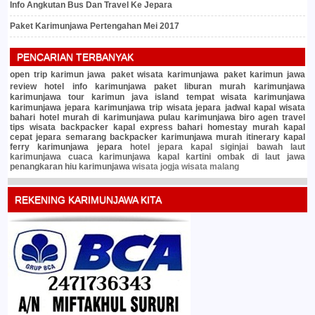
Info Angkutan Bus Dan Travel Ke Jepara
Paket Karimunjawa Pertengahan Mei 2017
PENCARIAN TERBANYAK
open trip karimun jawa
paket wisata karimunjawa
paket karimun jawa
review hotel
info karimunjawa
paket liburan murah
karimunjawa
karimunjawa tour
karimun java island
tempat wisata karimunjawa
karimunjawa jepara
karimunjawa trip
wisata jepara
jadwal kapal
wisata
bahari
hotel murah di karimunjawa
pulau karimunjawa
biro agen travel
tips wisata
backpacker
kapal express bahari
homestay murah
kapal
cepat jepara semarang
backpacker karimunjawa murah
itinerary
kapal
ferry karimunjawa jepara
hotel jepara
kapal siginjai
bawah laut
karimunjawa
cuaca karimunjawa
kapal kartini
ombak di laut jawa
penangkaran hiu karimunjawa
wisata jogja
wisata malang
REKENING KARIMUNJAWA KITA