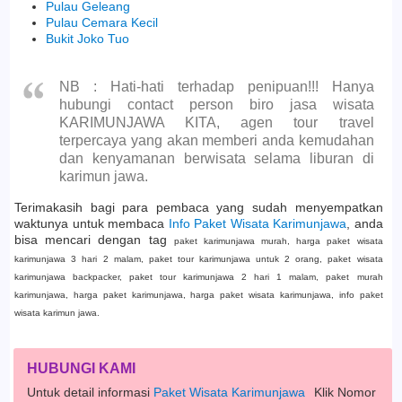
Pulau Geleang
Pulau Cemara Kecil
Bukit Joko Tuo
NB : Hati-hati terhadap penipuan!!! Hanya
hubungi contact person biro jasa wisata
KARIMUNJAWA KITA, agen tour travel
terpercaya yang akan memberi anda kemudahan
dan kenyamanan berwisata selama liburan di
karimun jawa.
Terimakasih bagi para pembaca yang sudah menyempatkan
waktunya untuk membaca
Info Paket Wisata Karimunjawa
, anda
bisa mencari dengan tag
paket karimunjawa murah, harga paket wisata
karimunjawa 3 hari 2 malam, paket tour karimunjawa untuk 2 orang, paket wisata
karimunjawa backpacker, paket tour karimunjawa 2 hari 1 malam, paket murah
karimunjawa, harga paket karimunjawa, harga paket wisata karimunjawa, info paket
wisata karimun jawa.
HUBUNGI KAMI
Untuk detail informasi
Paket Wisata Karimunjawa
Klik Nomor