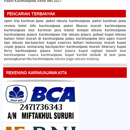
Paket Karimunjawa Akhir Mei 2017
PENCARIAN TERBANYAK
open trip karimun jawa
paket wisata karimunjawa
paket karimun jawa
review hotel
info karimunjawa
paket liburan murah
karimunjawa
karimunjawa tour
karimun java island
tempat wisata karimunjawa
karimunjawa jepara
karimunjawa trip
wisata jepara
jadwal kapal
wisata
bahari
hotel murah di karimunjawa
pulau karimunjawa
biro agen travel
tips wisata
backpacker
kapal express bahari
homestay murah
kapal
cepat jepara semarang
backpacker karimunjawa murah
itinerary
kapal
ferry karimunjawa jepara
hotel jepara
kapal siginjai
bawah laut
karimunjawa
cuaca karimunjawa
kapal kartini
ombak di laut jawa
penangkaran hiu karimunjawa
wisata jogja
wisata malang
REKENING KARIMUNJAWA KITA