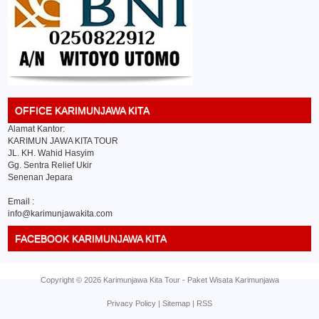
OFFICE KARIMUNJAWA KITA
Alamat Kantor:
KARIMUN JAWA KITA TOUR
JL. KH. Wahid Hasyim
Gg. Sentra Relief Ukir
Senenan Jepara
Email :
info@karimunjawakita.com
FACEBOOK KARIMUNJAWA KITA
Copyright ©
2026
Karimunjawa Kita Tour
-
Paket Wisata Karimunjawa
Privacy Policy
|
Sitemap
|
RSS