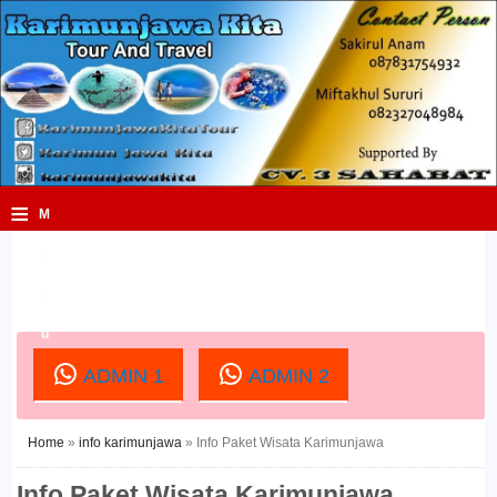
≡
M
e
n
u
ADMIN 1
ADMIN 2
Home
»
info karimunjawa
»
Info Paket Wisata Karimunjawa
Info Paket Wisata Karimunjawa