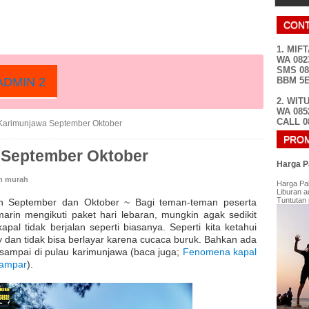
CONT
1. MIF
WA 082
SMS 08
BBM 5
DMIN 2
2. WIT
WA 085
CALL 0
Karimunjawa September Oktober
PROM
 September Oktober
Harga P
an murah
Harga Pa
Liburan a
Tuntutan 
an September dan Oktober ~ Bagi teman-teman peserta
arin mengikuti paket hari lebaran, mungkin agak sedikit
al tidak berjalan seperti biasanya. Seperti kita ketahui
y dan tidak bisa berlayar karena cucaca buruk. Bahkan ada
sampai di pulau karimunjawa (baca juga;
Fenomena kapal
dampar
).