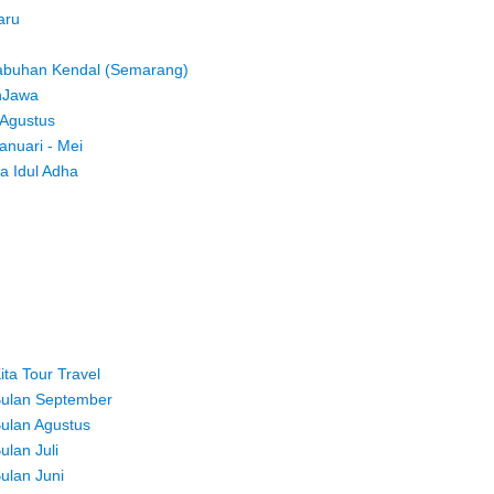
aru
labuhan Kendal (Semarang)
nJawa
 Agustus
anuari - Mei
a Idul Adha
ta Tour Travel
Bulan September
ulan Agustus
lan Juli
ulan Juni