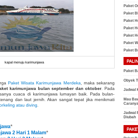
Paket O
Paket B
Paket H
Paket H
Paket Ho
Paket 
Paket B
PALI
kapal menuju karimunjawa
Paket B
Obyek T
arga
Paket Wisata Karimunjawa Merdeka
, maka sekarang
aket karimunjawa bulan september dan oktober
. Pada
Jadwal 
sanya cuaca di karimunjawa lumayan baik. Pada bulan-
Mau Baw
enang dan laut jernih. Akan sangat tepat jika menikmati
Caranya
orkeling atau diving
.
Jadwal 
Diubah
jawa
*
PAKE
jawa 2 Hari 1 Malam
*