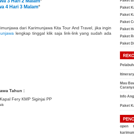
Paket B
wa 3 Hari 2 Malam
*
wa 4 Hari 3 Malam
*
Paket K
Paket K
Paket C
imunjawa dari Karimunjawa Kita Tour And Travel, jika ingin
Paket 
munjawa
lengkap tinggal klik saja link-link yang sudah ada
Paket R
Paket D
REK
Pelabuh
Itinera
Mau Baw
Caranya
jawa Tahun :
Info An
 Kapal Fery KMP Siginjai PP
wa
Paket K
PENC
open t
karimun