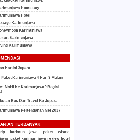
ackpacker Karimunjawa
arimunjawa Homestay
arimunjawa Hotel
ottage Karimunjawa
Honeymoon Karimunjawa
esort Karimunjawa
iving Karimunjawa
OMENDASI
an Kartini Jepara
ry Paket Karimunjawa 4 Hari 3 Malam
a Mobil Ke Karimunjawa? Begini
!
gkutan Bus Dan Travel Ke Jepara
arimunjawa Pertengahan Mei 2017
ARIAN TERBANYAK
rip karimun jawa
paket wisata
jawa
paket karimun jawa
review hotel