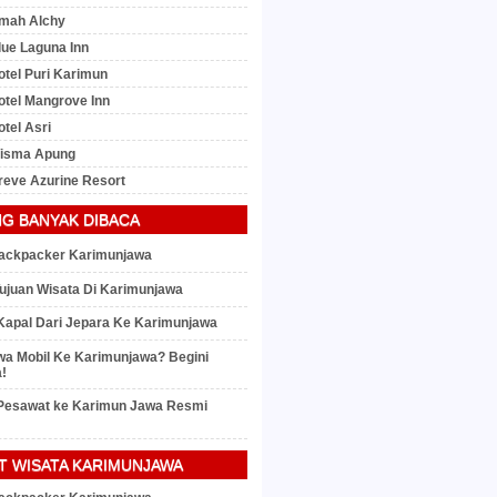
mah Alchy
lue Laguna Inn
otel Puri Karimun
otel Mangrove Inn
tel Asri
Wisma Apung
reve Azurine Resort
NG BANYAK DIBACA
ackpacker Karimunjawa
ujuan Wisata Di Karimunjawa
Kapal Dari Jepara Ke Karimunjawa
a Mobil Ke Karimunjawa? Begini
!
Pesawat ke Karimun Jawa Resmi
T WISATA KARIMUNJAWA