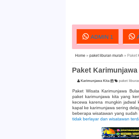
ADMIN 1
A
Home
»
paket liburan murah
»
Paket 
Paket Karimunjawa
Karimunjawa Kita
paket libur
Paket Wisata Karimunjawa Bul
paket karimunjawa kita yang kem
kecewa karena mungkin jadwal kap
kapal ke karimunjawa sering dela
beberapa wisatawan yang sudah 
tidak berlayar dan wisatawan ter