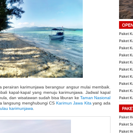
OPEN
Paket K
Paket K
Paket K
Paket K
Paket K
Paket K
Paket K
Paket K
cuaca perairan karimunjawa berangsur angsur mulai membaik.
Paket K
bali kapal-kapal yang menuju karimunjawa. Jadwal kapal
mula, dan wisatawan sudah bisa liburan ke
Taman Nasional
Paket K
isa langsung menghubungi CS
Karimun Jawa Kita
yang ada
PAKE
ulau karimunjawa
.
Paket H
Paket S
Paket H