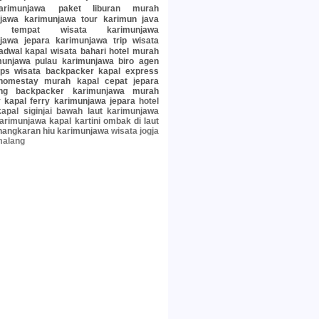
arimunjawa
paket liburan murah
jawa
karimunjawa tour
karimun java
tempat wisata karimunjawa
jawa jepara
karimunjawa trip
wisata
jadwal kapal
wisata bahari
hotel murah
munjawa
pulau karimunjawa
biro agen
ips wisata
backpacker
kapal express
homestay murah
kapal cepat jepara
ng
backpacker karimunjawa murah
y
kapal ferry karimunjawa jepara
hotel
kapal siginjai
bawah laut karimunjawa
arimunjawa
kapal kartini
ombak di laut
nangkaran hiu karimunjawa
wisata jogja
malang