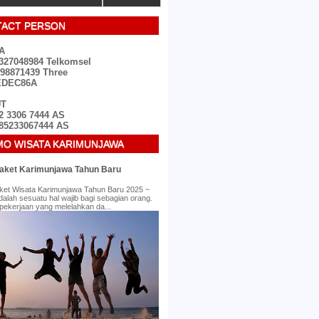
ACT PERSON
TA
327048984 Telkomsel
98871439 Three
EDEC86A
UT
2 3306 7444 AS
85233067444 AS
O WISATA KARIMUNJAWA
aket Karimunjawa Tahun Baru
ket Wisata Karimunjawa Tahun Baru 2025 ~
dalah sesuatu hal wajib bagi sebagian orang.
pekerjaan yang melelahkan da...