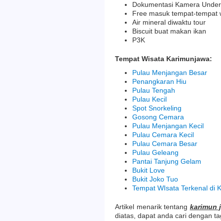
Dokumentasi Kamera Underw
Free masuk tempat-tempat 
Air mineral diwaktu tour
Biscuit buat makan ikan
P3K
Tempat Wisata Karimunjawa:
Pulau Menjangan Besar
Penangkaran Hiu
Pulau Tengah
Pulau Kecil
Spot Snorkeling
Gosong Cemara
Pulau Menjangan Kecil
Pulau Cemara Kecil
Pulau Cemara Besar
Pulau Geleang
Pantai Tanjung Gelam
Bukit Love
Bukit Joko Tuo
Tempat WIsata Terkenal di 
Artikel menarik tentang
karimun 
diatas, dapat anda cari dengan t