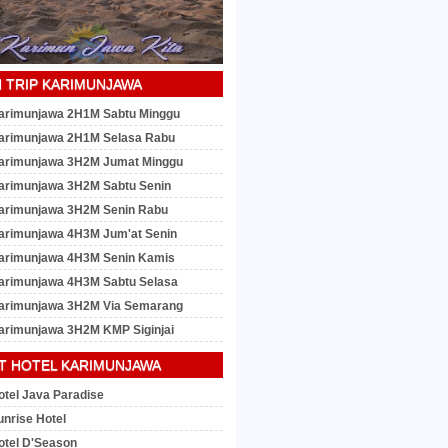
 TRIP KARIMUNJAWA
arimunjawa 2H1M Sabtu Minggu
arimunjawa 2H1M Selasa Rabu
arimunjawa 3H2M Jumat Minggu
arimunjawa 3H2M Sabtu Senin
arimunjawa 3H2M Senin Rabu
arimunjawa 4H3M Jum'at Senin
arimunjawa 4H3M Senin Kamis
arimunjawa 4H3M Sabtu Selasa
arimunjawa 3H2M Via Semarang
arimunjawa 3H2M KMP Siginjai
T HOTEL KARIMUNJAWA
otel Java Paradise
unrise Hotel
otel D'Season